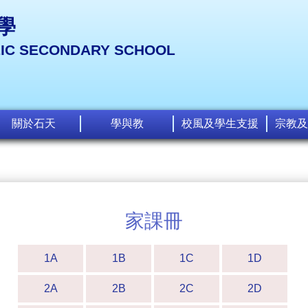
學
LIC SECONDARY SCHOOL
關於石天
學與教
校風及學生支援
宗教及
家課冊
1A
1B
1C
1D
2A
2B
2C
2D