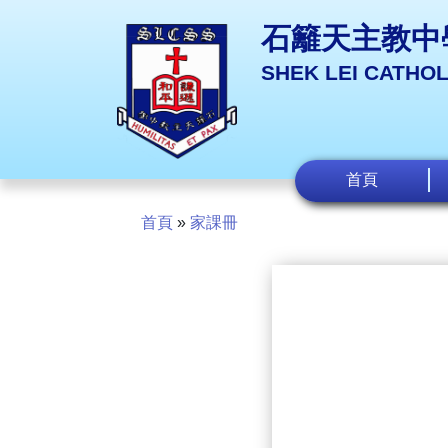
石籬天主教中
SHEK LEI CATHO
首頁
首頁
»
家課冊