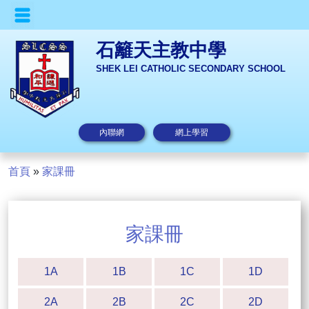
石籬天主教中學
SHEK LEI CATHOLIC SECONDARY SCHOOL
內聯網
網上學習
首頁
»
家課冊
家課冊
1A
1B
1C
1D
2A
2B
2C
2D