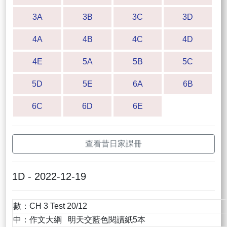
3A
3B
3C
3D
4A
4B
4C
4D
4E
5A
5B
5C
5D
5E
6A
6B
6C
6D
6E
查看昔日家課冊
1D - 2022-12-19
數：CH 3 Test 20/12
中：作文大綱 明天交藍色閱讀紙5本