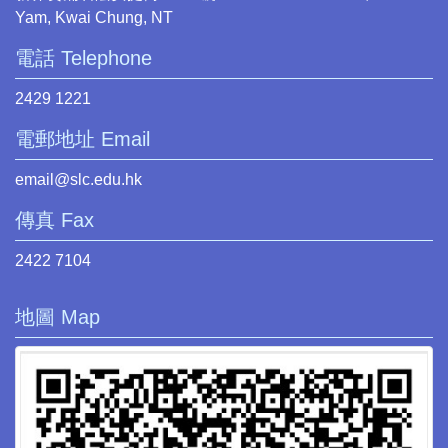
Yam, Kwai Chung, NT
電話 Telephone
2429 1221
電郵地址 Email
email@slc.edu.hk
傳真 Fax
2422 7104
地圖 Map