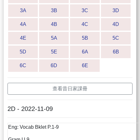
3A
3B
3C
3D
4A
4B
4C
4D
4E
5A
5B
5C
5D
5E
6A
6B
6C
6D
6E
查看昔日家課冊
2D - 2022-11-09
Eng: Vocab Bklet P.1-9
Gram U.9