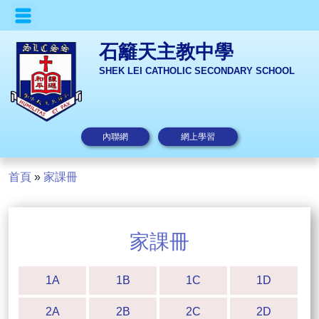
石籬天主教中學
SHEK LEI CATHOLIC SECONDARY SCHOOL
內聯網
網上學習
首頁
»
家課冊
家課冊
1A
1B
1C
1D
2A
2B
2C
2D