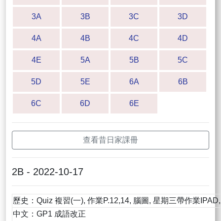
3A
3B
3C
3D
4A
4B
4C
4D
4E
5A
5B
5C
5D
5E
6A
6B
6C
6D
6E
查看昔日家課冊
2B - 2022-10-17
歷史：Quiz 複習(一), 作業P.12,14, 腦圖, 星期三帶作業IPAD
中文：GP1 成語改正