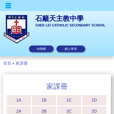
石籬天主教中學
SHEK LEI CATHOLIC SECONDARY SCHOOL
內聯網
網上學習
首頁
»
家課冊
家課冊
1A
1B
1C
1D
2A
2B
2C
2D