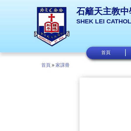
石籬天主教中
SHEK LEI CATHO
首頁
首頁
»
家課冊