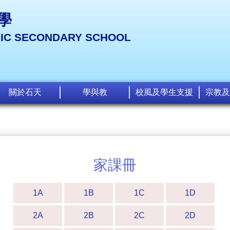
學
LIC SECONDARY SCHOOL
關於石天
學與教
校風及學生支援
宗教及
家課冊
1A
1B
1C
1D
2A
2B
2C
2D