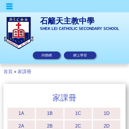
石籬天主教中學
SHEK LEI CATHOLIC SECONDARY SCHOOL
內聯網
網上學習
首頁
»
家課冊
家課冊
1A
1B
1C
1D
2A
2B
2C
2D