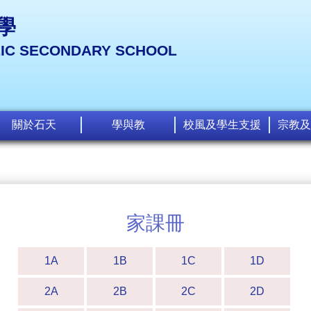
學
LIC SECONDARY SCHOOL
關於石天
學與教
校風及學生支援
宗教及
家課冊
1A
1B
1C
1D
2A
2B
2C
2D