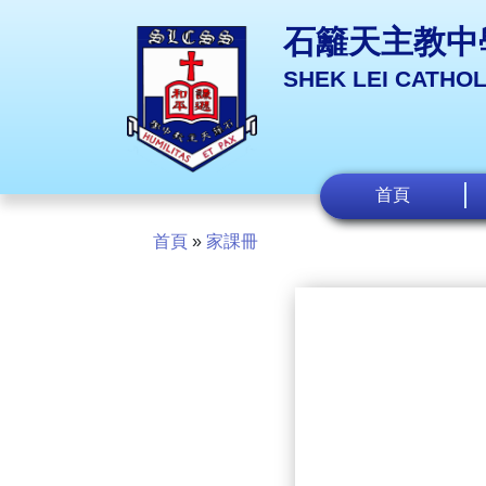
石籬天主教中
SHEK LEI CATHO
首頁
首頁
»
家課冊