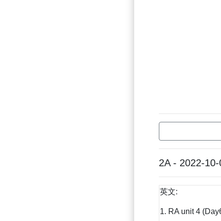
2A - 2022-10-
英文:
1. RA unit 4 (Day