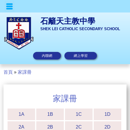
石籬天主教中學
SHEK LEI CATHOLIC SECONDARY SCHOOL
內聯網
網上學習
首頁
»
家課冊
家課冊
1A
1B
1C
1D
2A
2B
2C
2D