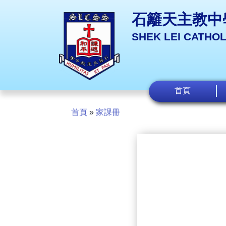
石籬天主教中
SHEK LEI CATHO
首頁
首頁
»
家課冊