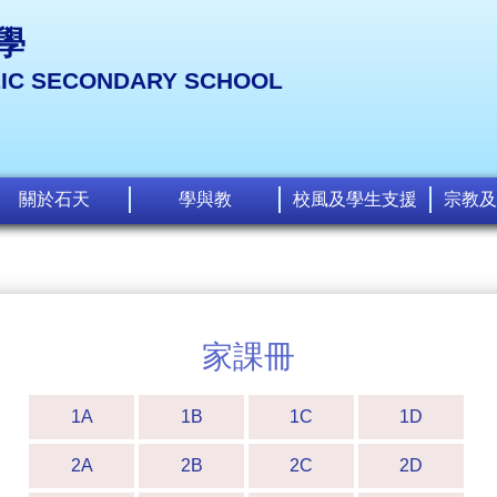
學
LIC SECONDARY SCHOOL
關於石天
學與教
校風及學生支援
宗教及
家課冊
1A
1B
1C
1D
2A
2B
2C
2D