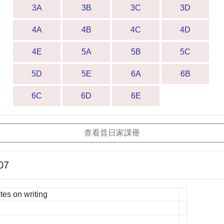
3A
3B
3C
3D
4A
4B
4C
4D
4E
5A
5B
5C
5D
5E
6A
6B
6C
6D
6E
查看昔日家課冊
07
tes on writing