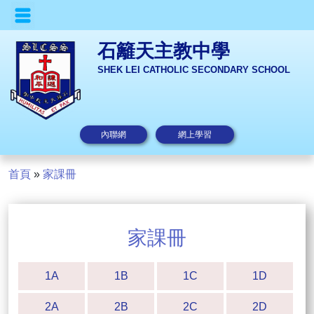
石籬天主教中學
SHEK LEI CATHOLIC SECONDARY SCHOOL
內聯網
網上學習
首頁
»
家課冊
家課冊
1A
1B
1C
1D
2A
2B
2C
2D