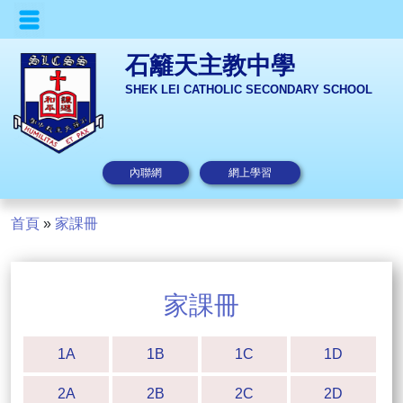
石籬天主教中學
SHEK LEI CATHOLIC SECONDARY SCHOOL
內聯網
網上學習
首頁
»
家課冊
家課冊
1A
1B
1C
1D
2A
2B
2C
2D