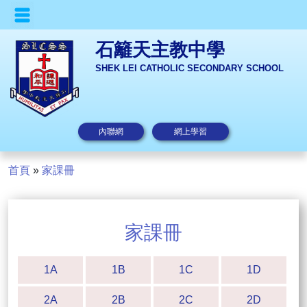
石籬天主教中學
SHEK LEI CATHOLIC SECONDARY SCHOOL
內聯網
網上學習
首頁
»
家課冊
家課冊
1A
1B
1C
1D
2A
2B
2C
2D