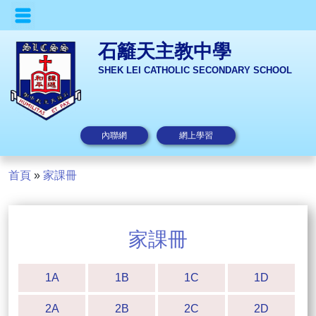
石籬天主教中學
SHEK LEI CATHOLIC SECONDARY SCHOOL
內聯網
網上學習
首頁
»
家課冊
家課冊
1A
1B
1C
1D
2A
2B
2C
2D