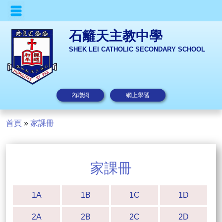
石籬天主教中學
SHEK LEI CATHOLIC SECONDARY SCHOOL
內聯網
網上學習
首頁
»
家課冊
家課冊
1A
1B
1C
1D
2A
2B
2C
2D