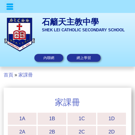
石籬天主教中學
SHEK LEI CATHOLIC SECONDARY SCHOOL
內聯網
網上學習
首頁
»
家課冊
家課冊
1A
1B
1C
1D
2A
2B
2C
2D