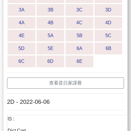
3A
3B
3C
3D
4A
4B
4C
4D
4E
5A
5B
5C
5D
5E
6A
6B
6C
6D
6E
查看昔日家課冊
2D - 2022-06-06
IS :
Dict Corr