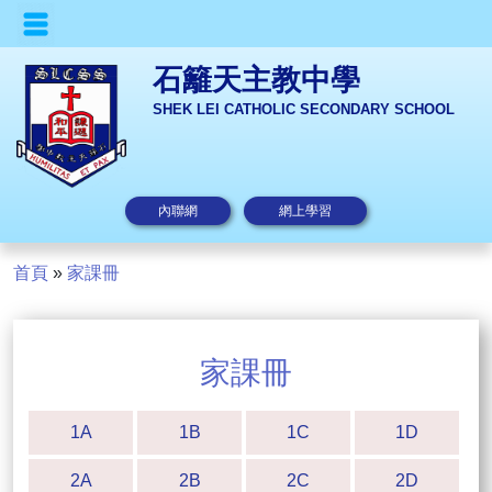
石籬天主教中學
SHEK LEI CATHOLIC SECONDARY SCHOOL
內聯網
網上學習
首頁
»
家課冊
家課冊
1A
1B
1C
1D
2A
2B
2C
2D