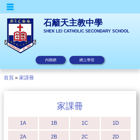
石籬天主教中學
SHEK LEI CATHOLIC SECONDARY SCHOOL
內聯網
網上學習
首頁
»
家課冊
家課冊
1A
1B
1C
1D
2A
2B
2C
2D