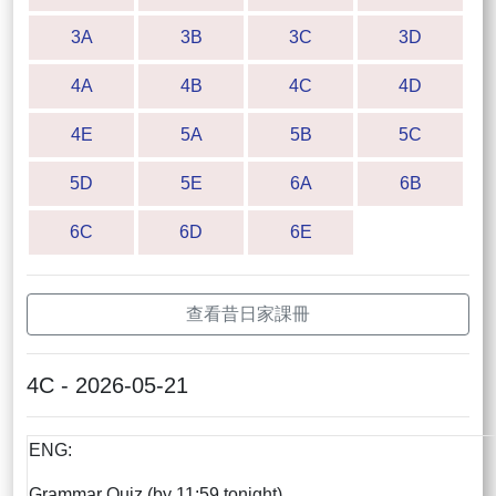
3A
3B
3C
3D
4A
4B
4C
4D
4E
5A
5B
5C
5D
5E
6A
6B
6C
6D
6E
查看昔日家課冊
4C - 2026-05-21
ENG:
Grammar Quiz (by 11:59 tonight)