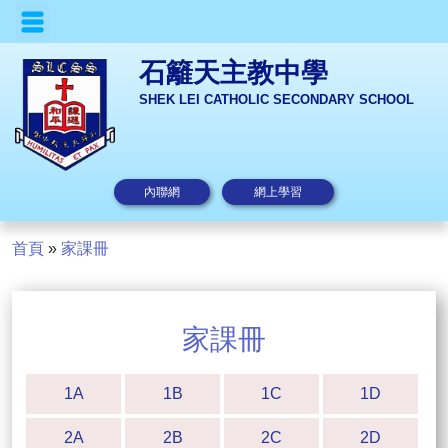
石籬天主教中學
SHEK LEI CATHOLIC SECONDARY SCHOOL
內聯網
網上學習
首頁
»
家課冊
家課冊
1A
1B
1C
1D
2A
2B
2C
2D