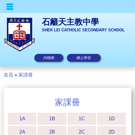
石籬天主教中學
SHEK LEI CATHOLIC SECONDARY SCHOOL
內聯網
網上學習
首頁
»
家課冊
家課冊
1A
1B
1C
1D
2A
2B
2C
2D