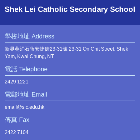
Shek Lei Catholic Secondary School
學校地址 Address
新界葵涌石蔭安捷街23-31號 23-31 On Chit Street, Shek
Yam, Kwai Chung, NT
電話 Telephone
2429 1221
電郵地址 Email
email@slc.edu.hk
傳真 Fax
2422 7104