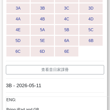
3A
3B
3C
3D
4A
4B
4C
4D
4E
5A
5B
5C
5D
5E
6A
6B
6C
6D
6E
查看昔日家課冊
3B - 2026-05-11
ENG:
Bring iPad and GB