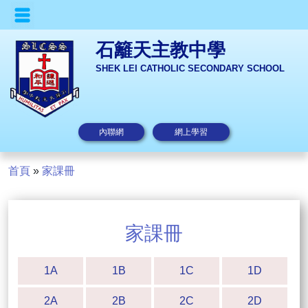
石籬天主教中學
SHEK LEI CATHOLIC SECONDARY SCHOOL
內聯網
網上學習
首頁
»
家課冊
家課冊
1A
1B
1C
1D
2A
2B
2C
2D