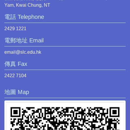
Yam, Kwai Chung, NT
電話 Telephone
2429 1221
電郵地址 Email
email@slc.edu.hk
傳真 Fax
2422 7104
地圖 Map