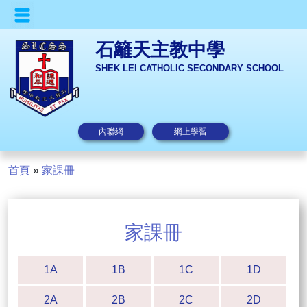
石籬天主教中學
SHEK LEI CATHOLIC SECONDARY SCHOOL
內聯網
網上學習
首頁
»
家課冊
家課冊
1A
1B
1C
1D
2A
2B
2C
2D