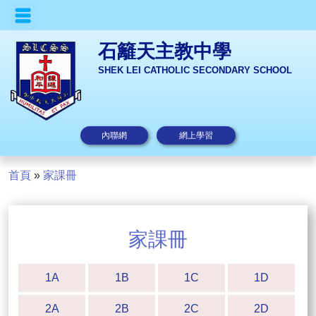
石籬天主教中學
SHEK LEI CATHOLIC SECONDARY SCHOOL
內聯網
網上學習
首頁
»
家課冊
家課冊
1A
1B
1C
1D
2A
2B
2C
2D