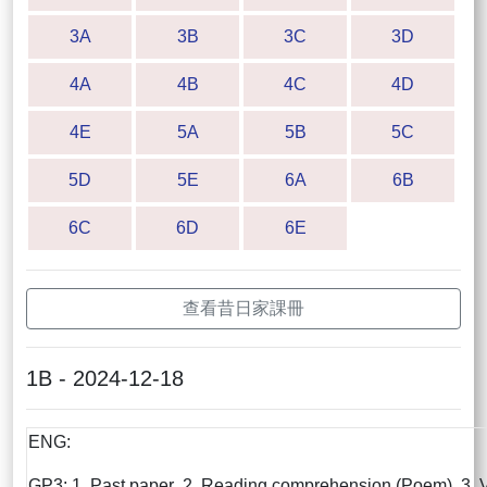
3A
3B
3C
3D
4A
4B
4C
4D
4E
5A
5B
5C
5D
5E
6A
6B
6C
6D
6E
查看昔日家課冊
1B - 2024-12-18
ENG:
GP3: 1. Past paper 2. Reading comprehension (Poem) 3. 