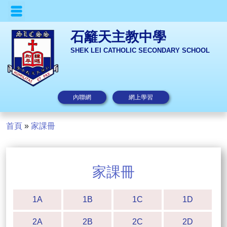
石籬天主教中學
SHEK LEI CATHOLIC SECONDARY SCHOOL
內聯網
網上學習
首頁
»
家課冊
家課冊
1A
1B
1C
1D
2A
2B
2C
2D