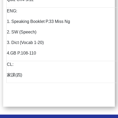
ENG:
1. Speaking Booklet P.33 Miss Ng
2. SW (Speech)
3. Dict (Vocab 1-20)
4.GB P.108-110
CL:
家課(四)