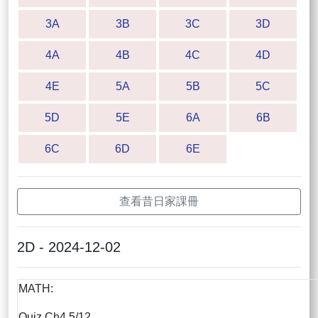
3A
3B
3C
3D
4A
4B
4C
4D
4E
5A
5B
5C
5D
5E
6A
6B
6C
6D
6E
查看昔日家課冊
2D - 2024-12-02
MATH:
Quiz Ch4 5/12