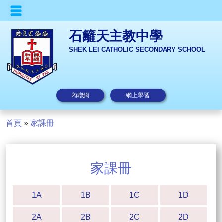
石籬天主教中學
SHEK LEI CATHOLIC SECONDARY SCHOOL
內聯網
網上學習
首頁
»
家課冊
家課冊
1A
1B
1C
1D
2A
2B
2C
2D