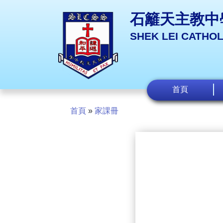
石籬天主教中
SHEK LEI CATHO
首頁
首頁
»
家課冊