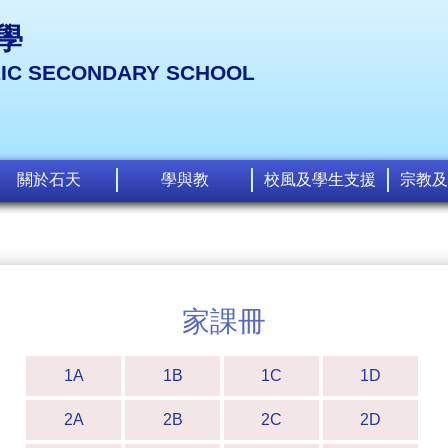
學
LIC SECONDARY SCHOOL
關於石天
學與教
校風及學生支援
宗教及
家課冊
1A
1B
1C
1D
2A
2B
2C
2D