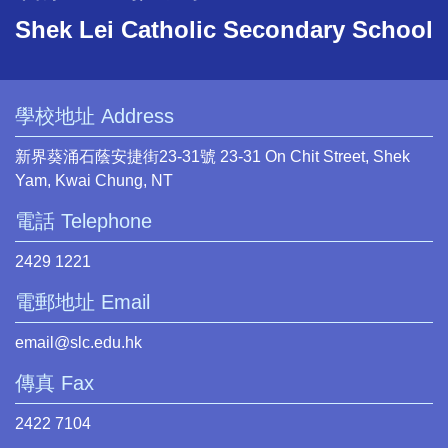
Shek Lei Catholic Secondary School
學校地址 Address
新界葵涌石蔭安捷街23-31號 23-31 On Chit Street, Shek
Yam, Kwai Chung, NT
電話 Telephone
2429 1221
電郵地址 Email
email@slc.edu.hk
傳真 Fax
2422 7104