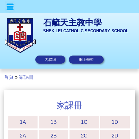
石籬天主教中學
SHEK LEI CATHOLIC SECONDARY SCHOOL
內聯網
網上學習
首頁
»
家課冊
家課冊
1A
1B
1C
1D
2A
2B
2C
2D