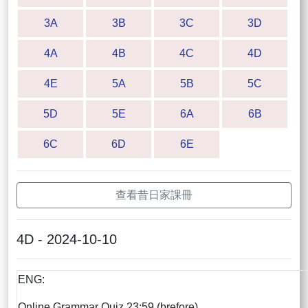
3A
3B
3C
3D
4A
4B
4C
4D
4E
5A
5B
5C
5D
5E
6A
6B
6C
6D
6E
查看昔日家課冊
4D - 2024-10-10
ENG:
Online Grammar Quiz 23:59 (brefore)