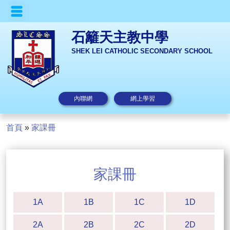
石籬天主教中學
SHEK LEI CATHOLIC SECONDARY SCHOOL
內聯網
網上學習
首頁
»
家課冊
家課冊
1A
1B
1C
1D
2A
2B
2C
2D