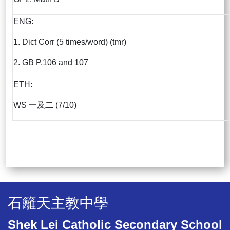
ENG:
1. Dict Corr (5 times/word) (tmr)
2. GB P.106 and 107
ETH:
WS 一及二 (7/10)
石籬天主教中學
Shek Lei Catholic Secondary School