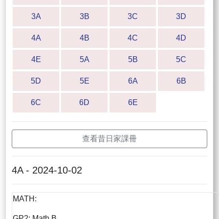
3A
3B
3C
3D
4A
4B
4C
4D
4E
5A
5B
5C
5D
5E
6A
6B
6C
6D
6E
查看昔日家課冊
4A - 2024-10-02
MATH:
GP2: Math B