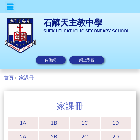
石籬天主教中學
SHEK LEI CATHOLIC SECONDARY SCHOOL
內聯網
網上學習
首頁
»
家課冊
家課冊
1A
1B
1C
1D
2A
2B
2C
2D