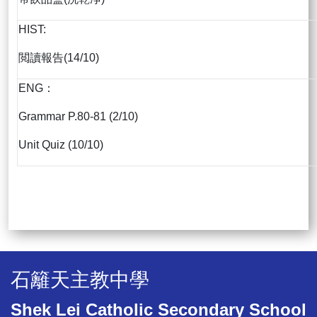
HIST:
閲讀報告(14/10)
ENG：
Grammar P.80-81 (2/10)
Unit Quiz (10/10)
石籬天主教中學
Shek Lei Catholic Secondary School