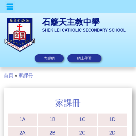
石籬天主教中學
SHEK LEI CATHOLIC SECONDARY SCHOOL
內聯網
網上學習
首頁
»
家課冊
家課冊
1A
1B
1C
1D
2A
2B
2C
2D