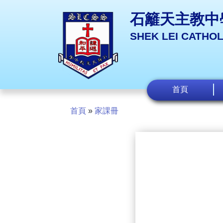
石籬天主教中
SHEK LEI CATHO
首頁
首頁
»
家課冊