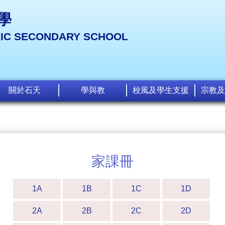
學
LIC SECONDARY SCHOOL
關於石天
學與教
校風及學生支援
宗教及
家課冊
1A
1B
1C
1D
2A
2B
2C
2D