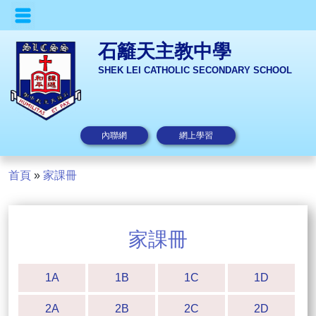
石籬天主教中學
SHEK LEI CATHOLIC SECONDARY SCHOOL
內聯網
網上學習
首頁
»
家課冊
家課冊
1A
1B
1C
1D
2A
2B
2C
2D