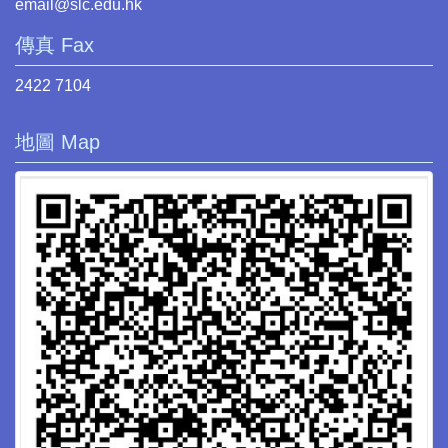
email@slc.edu.hk
傳真 Fax
2422 7104
地圖 Map