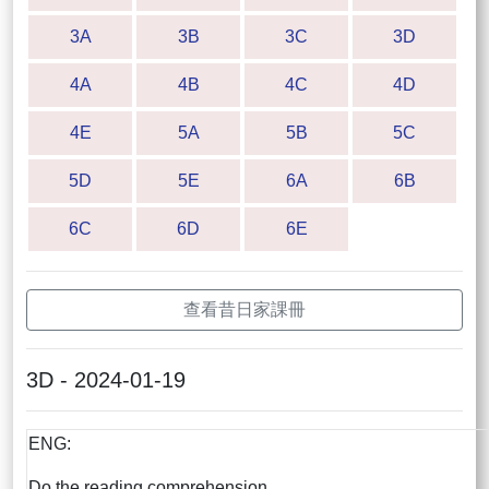
3A
3B
3C
3D
4A
4B
4C
4D
4E
5A
5B
5C
5D
5E
6A
6B
6C
6D
6E
查看昔日家課冊
3D - 2024-01-19
ENG:
Do the reading comprehension