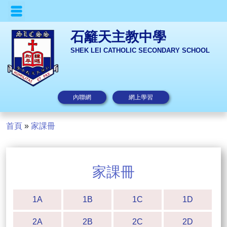
石籬天主教中學
SHEK LEI CATHOLIC SECONDARY SCHOOL
內聯網
網上學習
首頁
»
家課冊
家課冊
1A
1B
1C
1D
2A
2B
2C
2D