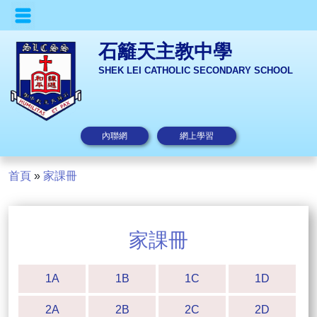
石籬天主教中學
SHEK LEI CATHOLIC SECONDARY SCHOOL
內聯網
網上學習
首頁
»
家課冊
家課冊
1A
1B
1C
1D
2A
2B
2C
2D