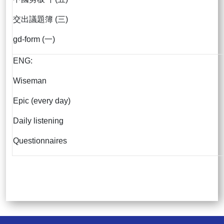
交出議題簿 (三)
gd-form (一)
ENG:
Wiseman
Epic (every day)
Daily listening
Questionnaires