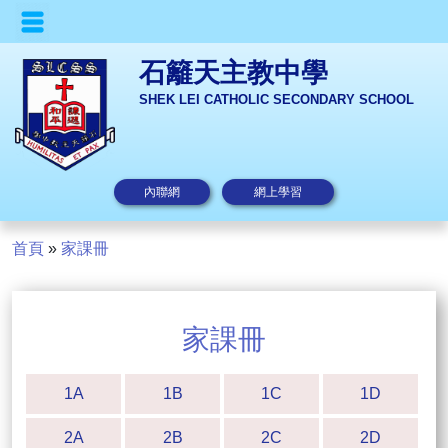
石籬天主教中學
SHEK LEI CATHOLIC SECONDARY SCHOOL
內聯網
網上學習
首頁
»
家課冊
家課冊
1A
1B
1C
1D
2A
2B
2C
2D