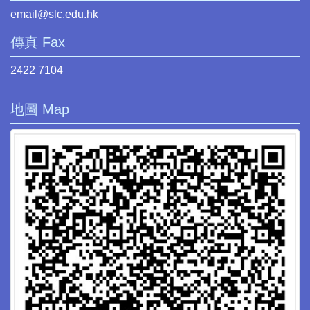
email@slc.edu.hk
傳真 Fax
2422 7104
地圖 Map