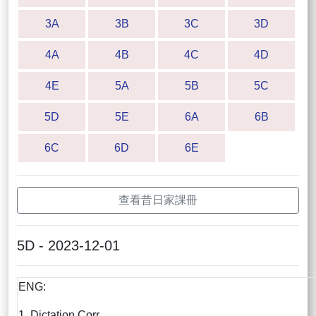
3A
3B
3C
3D
4A
4B
4C
4D
4E
5A
5B
5C
5D
5E
6A
6B
6C
6D
6E
查看昔日家課冊
5D - 2023-12-01
ENG:
1. Dictation Corr