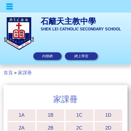
石籬天主教中學
SHEK LEI CATHOLIC SECONDARY SCHOOL
內聯網
網上學習
首頁
»
家課冊
家課冊
1A
1B
1C
1D
2A
2B
2C
2D