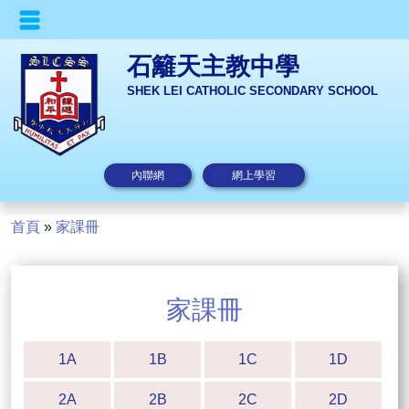
石籬天主教中學
SHEK LEI CATHOLIC SECONDARY SCHOOL
內聯網
網上學習
首頁
»
家課冊
家課冊
1A
1B
1C
1D
2A
2B
2C
2D