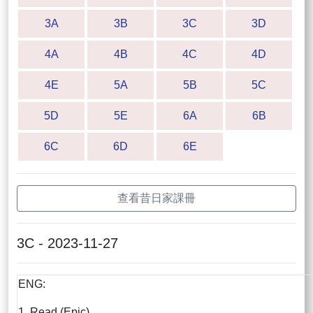
3A
3B
3C
3D
4A
4B
4C
4D
4E
5A
5B
5C
5D
5E
6A
6B
6C
6D
6E
查看昔日家課冊
3C - 2023-11-27
ENG:
1. Read (Epic)