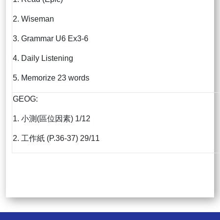
2. Wiseman
3. Grammar U6 Ex3-6
4. Daily Listening
5. Memorize 23 words
GEOG:
1. 小測(區位因素) 1/12
2. 工作紙 (P.36-37) 29/11