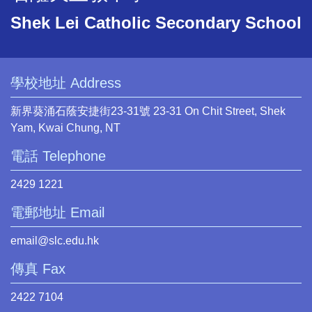
Shek Lei Catholic Secondary School
學校地址 Address
新界葵涌石蔭安捷街23-31號 23-31 On Chit Street, Shek
Yam, Kwai Chung, NT
電話 Telephone
2429 1221
電郵地址 Email
email@slc.edu.hk
傳真 Fax
2422 7104