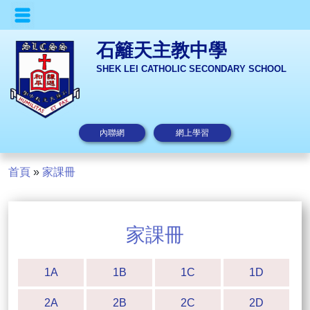
石籬天主教中學
SHEK LEI CATHOLIC SECONDARY SCHOOL
內聯網
網上學習
首頁
»
家課冊
家課冊
1A
1B
1C
1D
2A
2B
2C
2D