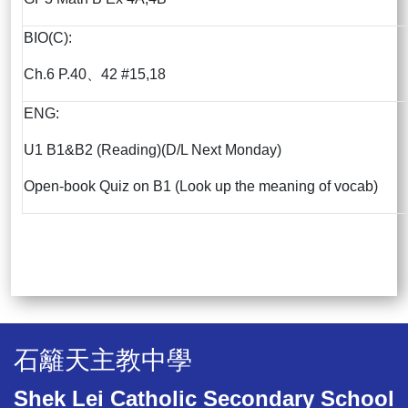
BIO(C):
Ch.6 P.40、42 #15,18
ENG:
U1 B1&B2 (Reading)(D/L Next Monday)
Open-book Quiz on B1 (Look up the meaning of vocab)
石籬天主教中學
Shek Lei Catholic Secondary School