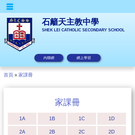
石籬天主教中學
SHEK LEI CATHOLIC SECONDARY SCHOOL
內聯網
網上學習
首頁
»
家課冊
家課冊
1A
1B
1C
1D
2A
2B
2C
2D