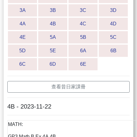
3A
3B
3C
3D
4A
4B
4C
4D
4E
5A
5B
5C
5D
5E
6A
6B
6C
6D
6E
查看昔日家課冊
4B - 2023-11-22
MATH:
GP3 Math B Ex 4A,4B