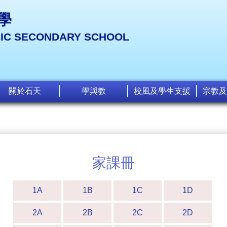
學
LIC SECONDARY SCHOOL
關於石天
學與教
校風及學生支援
宗教及
家課冊
1A
1B
1C
1D
2A
2B
2C
2D