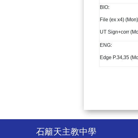
BIO:
File (ex x4) (Mon)
UT Sign+corr (M
ENG:
Edge P.34,35 (Mo
石籬天主教中學