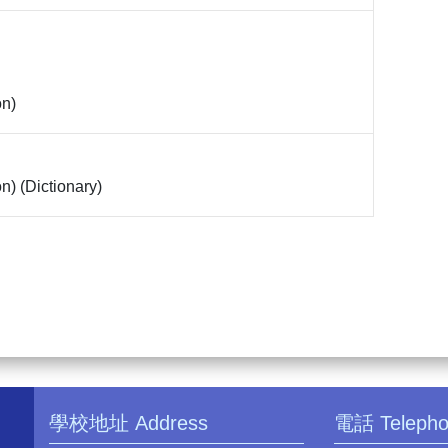
on)
n) (Dictionary)
學校地址 Address
電話 Teleph