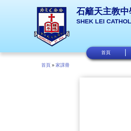
石籬天主教中
SHEK LEI CATHO
首頁
首頁
»
家課冊