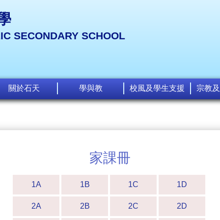
學
LIC SECONDARY SCHOOL
關於石天
學與教
校風及學生支援
宗教及
家課冊
1A
1B
1C
1D
2A
2B
2C
2D