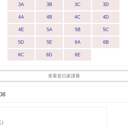
3A
3B
3C
3D
4A
4B
4C
4D
4E
5A
5B
5C
5D
5E
6A
6B
6C
6D
6E
查看昔日家課冊
08
五）