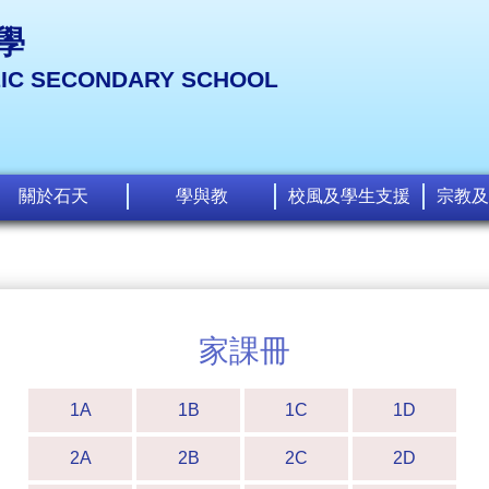
學
LIC SECONDARY SCHOOL
關於石天
學與教
校風及學生支援
宗教及
家課冊
1A
1B
1C
1D
2A
2B
2C
2D