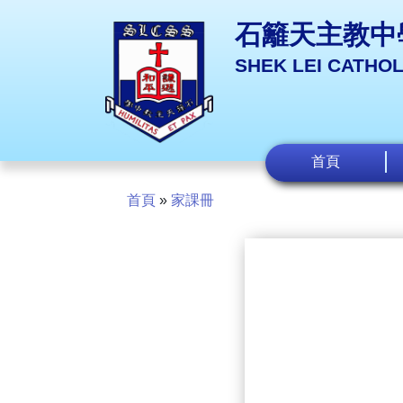
石籬天主教中
SHEK LEI CATHO
首頁
首頁
»
家課冊