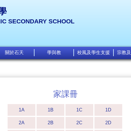
學
LIC SECONDARY SCHOOL
關於石天
學與教
校風及學生支援
宗教及
家課冊
1A
1B
1C
1D
2A
2B
2C
2D