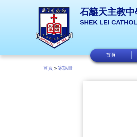
石籬天主教中
SHEK LEI CATHO
首頁
首頁
»
家課冊