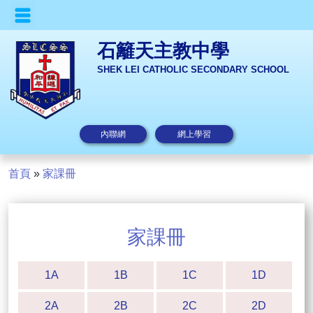
石籬天主教中學
SHEK LEI CATHOLIC SECONDARY SCHOOL
內聯網
網上學習
首頁
»
家課冊
家課冊
1A
1B
1C
1D
2A
2B
2C
2D