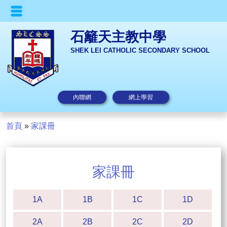
石籬天主教中學
SHEK LEI CATHOLIC SECONDARY SCHOOL
內聯網
網上學習
首頁
»
家課冊
家課冊
1A
1B
1C
1D
2A
2B
2C
2D