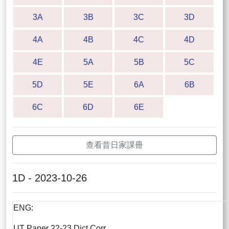
3A
3B
3C
3D
4A
4B
4C
4D
4E
5A
5B
5C
5D
5E
6A
6B
6C
6D
6E
查看昔日家課冊
1D - 2023-10-26
ENG:
UT Paper 22-23 Dict Corr