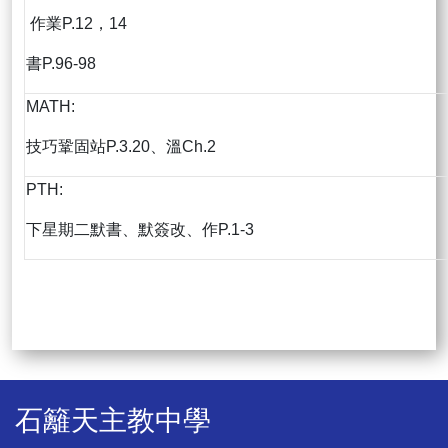
作業P.12，14
書P.96-98
MATH:
技巧鞏固站P.3.20、溫Ch.2
PTH:
下星期二默書、默簽改、作P.1-3
石籬天主教中學