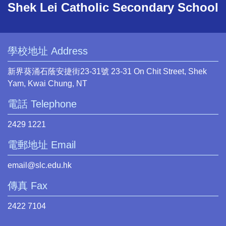
Shek Lei Catholic Secondary School
學校地址 Address
新界葵涌石蔭安捷街23-31號 23-31 On Chit Street, Shek
Yam, Kwai Chung, NT
電話 Telephone
2429 1221
電郵地址 Email
email@slc.edu.hk
傳真 Fax
2422 7104