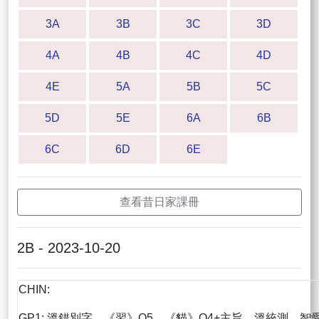
3A
3B
3C
3D
4A
4B
4C
4D
4E
5A
5B
5C
5D
5E
6A
6B
6C
6D
6E
查看昔日家課冊
2B - 2023-10-20
CHIN:
GP1: 溫錯別字，《習》Q5、《貓》Q4+主旨、溫統測、智愛x