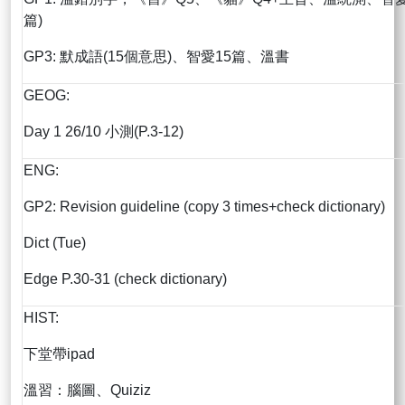
篇)
GP3: 默成語(15個意思)、智愛15篇、溫書
GEOG:
Day 1 26/10 小測(P.3-12)
ENG:
GP2: Revision guideline (copy 3 times+check dictionary)
Dict (Tue)
Edge P.30-31 (check dictionary)
HIST:
下堂帶ipad
溫習：腦圖、Quiziz