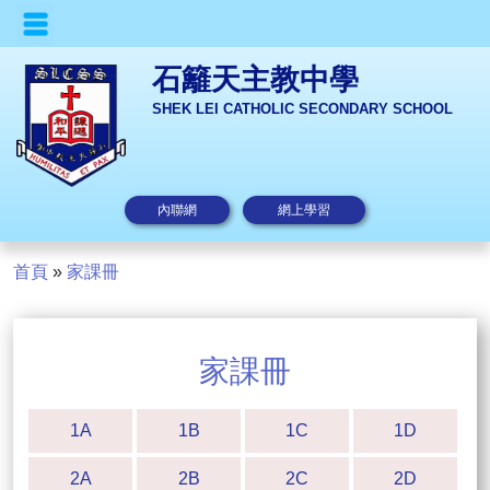
石籬天主教中學
SHEK LEI CATHOLIC SECONDARY SCHOOL
內聯網
網上學習
首頁
»
家課冊
家課冊
1A
1B
1C
1D
2A
2B
2C
2D