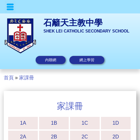
石籬天主教中學
SHEK LEI CATHOLIC SECONDARY SCHOOL
內聯網
網上學習
首頁
»
家課冊
家課冊
1A
1B
1C
1D
2A
2B
2C
2D