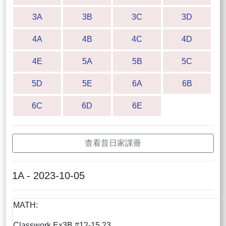
3A
3B
3C
3D
4A
4B
4C
4D
4E
5A
5B
5C
5D
5E
6A
6B
6C
6D
6E
查看昔日家課冊
1A - 2023-10-05
MATH:
Classwork Ex3B #12-15,23