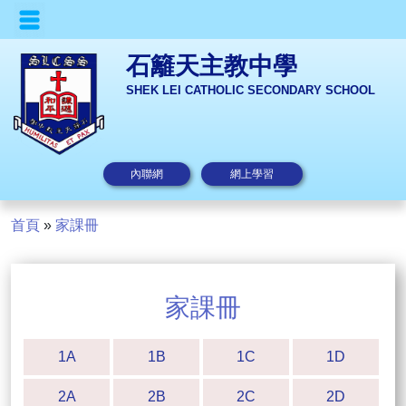
石籬天主教中學
SHEK LEI CATHOLIC SECONDARY SCHOOL
內聯網
網上學習
首頁
»
家課冊
家課冊
1A
1B
1C
1D
2A
2B
2C
2D