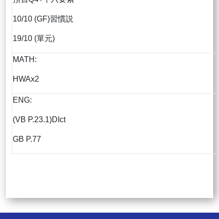
10/10 (GF)習慣説
19/10 (單元)
MATH:
HWAx2
ENG:
(VB P.23.1)DIct
GB P.77