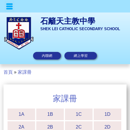
石籬天主教中學
SHEK LEI CATHOLIC SECONDARY SCHOOL
內聯網
網上學習
首頁
»
家課冊
家課冊
1A
1B
1C
1D
2A
2B
2C
2D