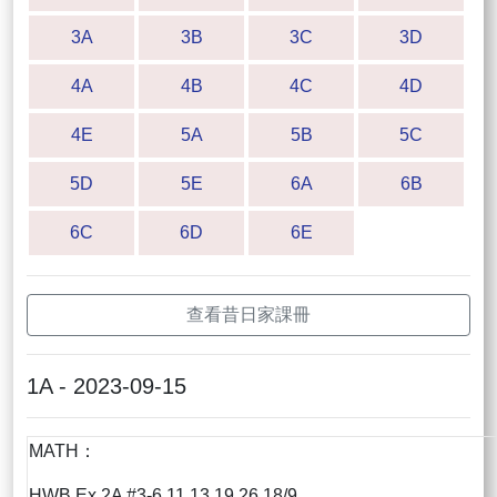
3A
3B
3C
3D
4A
4B
4C
4D
4E
5A
5B
5C
5D
5E
6A
6B
6C
6D
6E
查看昔日家課冊
1A - 2023-09-15
MATH：
HWB Ex 2A #3-6,11,13,19,26 18/9