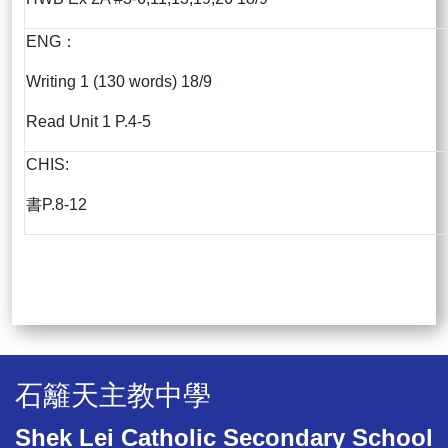
ENG：
Writing 1 (130 words) 18/9
Read Unit 1 P.4-5
CHIS:
書P.8-12
石籬天主教中學
Shek Lei Catholic Secondary School