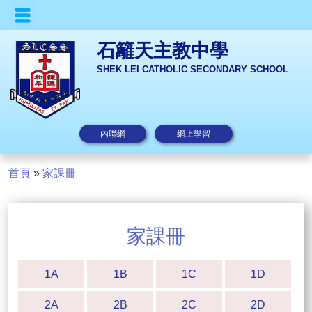
石籬天主教中學
SHEK LEI CATHOLIC SECONDARY SCHOOL
內聯網
網上學習
首頁
»
家課冊
家課冊
1A
1B
1C
1D
2A
2B
2C
2D