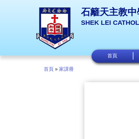
石籬天主教中
SHEK LEI CATHO
首頁
首頁
»
家課冊