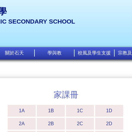
學
LIC SECONDARY SCHOOL
關於石天
學與教
校風及學生支援
宗教及
家課冊
1A
1B
1C
1D
2A
2B
2C
2D